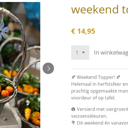
weekend t
€ 14,95
In winkelwa
🍂 Weekend Topper! 🍂
Helemaal in herfstsfeer e
prachtig opgemaakte mand
voordeur of op tafel.
🎃 Versierd met siergroen
seizoenskleuren.
💐 Dit weekend én vanavond