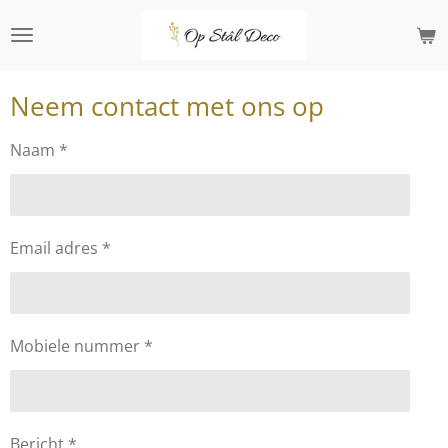
Ga
direct
naar
de
Neem contact met ons op
hoofdinhoud
Naam *
Email adres *
Mobiele nummer *
Bericht *