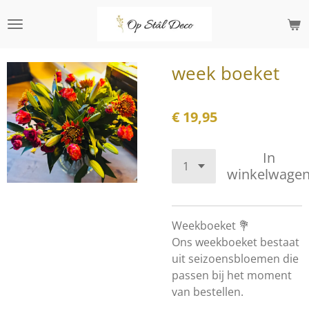
Ga
direct
naar
de
week boeket
hoofdinhoud
€ 19,95
In
winkelwage
Weekboeket 💐
Ons weekboeket bestaat
uit seizoensbloemen die
passen bij het moment
van bestellen.